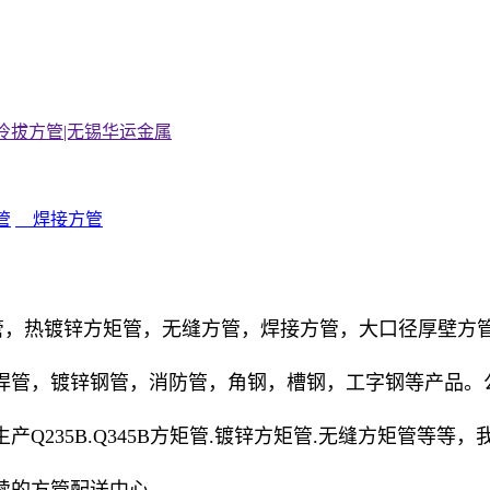
管
焊接方管
镀锌方矩管，无缝方管，焊接方管，大口径厚壁方管，Q
焊管，镀锌钢管，消防管，角钢，槽钢，工字钢等产品。
Q235B.Q345B方矩管.镀锌方矩管.无缝方矩管等
续的方管配送中心。