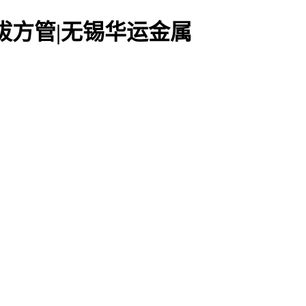
冷拔方管|无锡华运金属