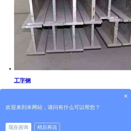
工字钢
下一页
×
低合金方管
欢迎来到本网站，请问有什么可以帮您？
Copyright © http://www.jshyggc.com 无锡华运金属材料有限公司
备案号:
苏ICP备2021015169号-1
现在咨询
稍后再说