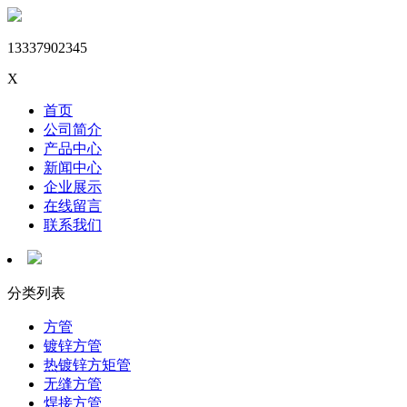
13337902345
X
首页
公司简介
产品中心
新闻中心
企业展示
在线留言
联系我们
分类列表
方管
镀锌方管
热镀锌方矩管
无缝方管
焊接方管